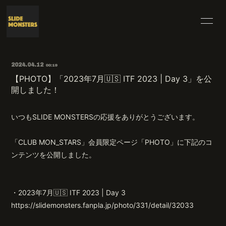
HOME
INFORMATION
2024.04.12
00:19
SCHEDULE
PROFILE
【PHOTO】「2023年7月🇺🇸 ITF 2023 | Day 3」を公
開しました！
VIDEO
DISCOGRAPHY
いつもSLIDE MONSTERSの応援をありがとうございます。
BLOG
MOVIE
RADIO
PHOTO
「CLUB MON_STARS」会員限定ページ「PHOTO」に下記のコ
ンテンツを公開しました。
・2023年7月🇺🇸 ITF 2023 | Day 3
https://slidemonsters.fanpla.jp/photo/331/detail/32033
無料会員登録
ログイン