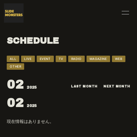
HOME
INFORMATION
SCHEDULE
SCHEDULE
PROFILE
VIDEO
DISCOGRAPHY
ALL
LIVE
EVENT
TV
RADIO
MAGAZINE
WEB
OTHER
BLOG
MOVIE
02
RADIO
PHOTO
LAST MONTH
NEXT MONTH
2025
02
2025
現在情報はありません。
無料会員登録
ログイン