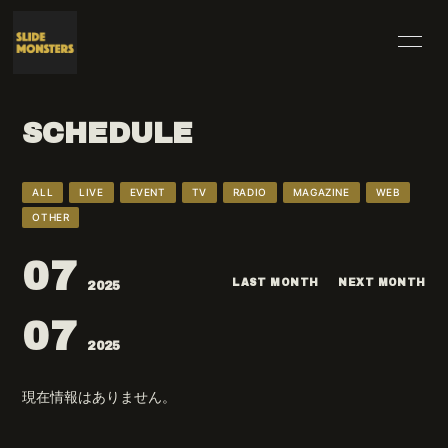
HOME
INFORMATION
SCHEDULE
SCHEDULE
PROFILE
VIDEO
DISCOGRAPHY
ALL
LIVE
EVENT
TV
RADIO
MAGAZINE
WEB
OTHER
BLOG
MOVIE
07
RADIO
PHOTO
LAST MONTH
NEXT MONTH
2025
07
2025
現在情報はありません。
無料会員登録
ログイン