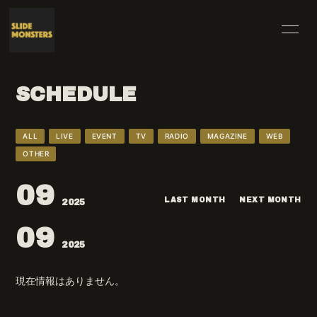
HOME
INFORMATION
SCHEDULE
SCHEDULE
PROFILE
VIDEO
DISCOGRAPHY
ALL
LIVE
EVENT
TV
RADIO
MAGAZINE
WEB
OTHER
BLOG
MOVIE
09
RADIO
PHOTO
LAST MONTH
NEXT MONTH
2025
09
2025
現在情報はありません。
無料会員登録
ログイン