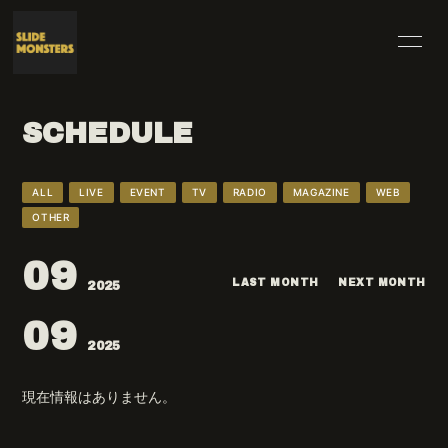
HOME
INFORMATION
SCHEDULE
SCHEDULE
PROFILE
VIDEO
DISCOGRAPHY
ALL
LIVE
EVENT
TV
RADIO
MAGAZINE
WEB
OTHER
BLOG
MOVIE
09
RADIO
PHOTO
LAST MONTH
NEXT MONTH
2025
09
2025
現在情報はありません。
無料会員登録
ログイン