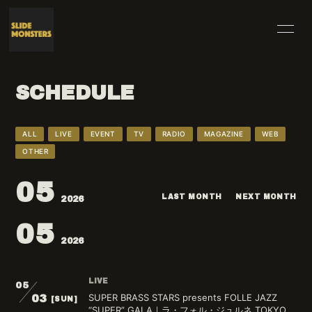
HOME
INFORMATION
SCHEDULE
SCHEDULE
PROFILE
VIDEO
DISCOGRAPHY
ALL
LIVE
EVENT
TV
RADIO
MAGAZINE
WEB
OTHER
BLOG
MOVIE
05
RADIO
PHOTO
LAST MONTH
NEXT MONTH
2026
05
2026
LIVE
05
無料会員登録
ログイン
SUPER BRASS STARS presents FOLLE JAZZ
03
[SUN]
“SUPER” GALA｜ラ・フォル・ジュルネ TOKYO